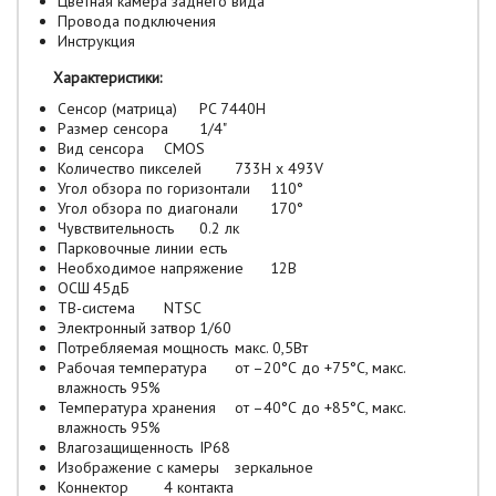
Цветная камера заднего вида
Провода подключения
Инструкция
Характеристики:
Сенсор (матрица)
PC 7440H
Размер сенсора
1/4"
Вид сенсора
CMOS
Количество пикселей
733H х 493V
Угол обзора по горизонтали
110°
Угол обзора по диагонали
170°
Чувствительность
0.2 лк
Парковочные линии
есть
Необходимое напряжение
12В
ОСШ
45дБ
ТВ-система
NTSC
Электронный затвор
1/60
Потребляемая мощность
макс. 0,5Вт
Рабочая температура
от –20°С до +75°С, макс.
влажность 95%
Температура хранения
от –40°С до +85°С, макс.
влажность 95%
Влагозащищенность
IP68
Изображение с камеры
зеркальное
Коннектор
4 контакта