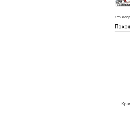
Есть воп
Похо
Кра