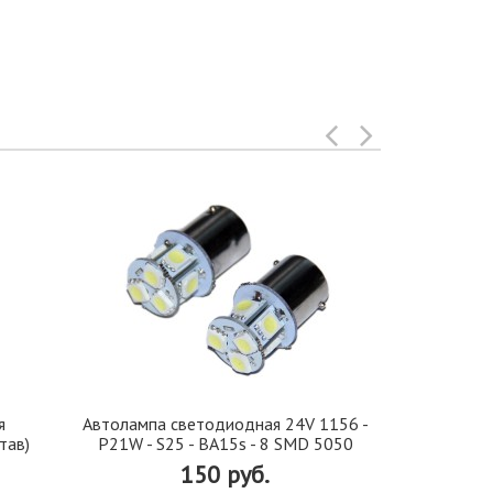
я
Автолампа cветодиодная 24V 1156 -
Иранская 
тав)
P21W - S25 - BA15s - 8 SMD 5050
стекло 42, 5
150 руб.