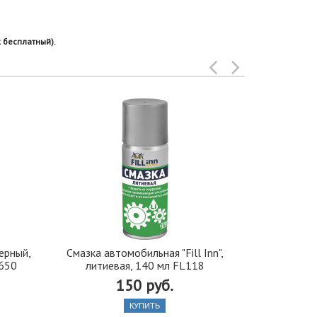
 бесплатный).
ерный,
Смазка автомобильная "Fill Inn",
Жидкость 
-650
литиевая, 140 мл FL118
-20C
150 руб.
КУПИТЬ