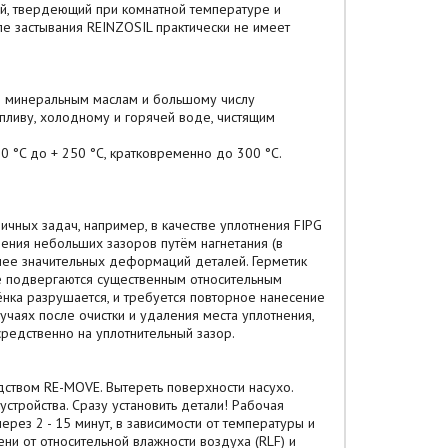
, твердеющий при комнатной температуре и
ле застывания REINZOSIL практически не имеет
 минеральным маслам и большому числу
пливу, холодному и горячей воде, чистящим
0 °C до + 250 °C, кратковременно до 300 °C.
ных задач, например, в качестве уплотнения FIPG
тнения небольших зазоров путём нагнетания (в
олее значительных деформаций деталей. Герметик
ые подвергаются существенным относительным
нка разрушается, и требуется повторное нанесение
учаях после очистки и удаления места уплотнения,
средственно на уплотнительный зазор.
едством RE-MOVE. Вытереть поверхности насухо.
стройства. Сразу установить детали! Рабочая
ерез 2 - 15 минут, в зависимости от температуры и
ни от относительной влажности воздуха (RLF) и