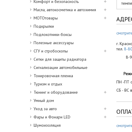
Комфорт и безопасность
темпе
Масла, автокосметика и автохимия
МОТОтовары
АДРЕ
Подкрылки
смотрите
Подлокотники-боксы
Полезные аксессуары
г. Красн
тел.
8-8
СГУ и стробоскопы
8-900
Сетки для защиты радиатора
Сигнализации автомобильные
Реж
Тонировочная пленка
ПН -ПТ с
Туризм и отдых
СБ - ВС 
Тюнинг и оборудование
Умный дом
Уход за авто
ОПЛА
Фары и Фонари LED
Шумоизоляция
смотрит