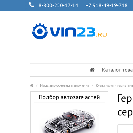
8-800-250-17-14
+7 918-49-19-718
Каталог това
Масла, автокосметика и автохимия
Клеи, смазки и герметик
Гер
Подбор автозапчастей
сер