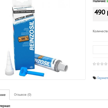
Наличие:
490 
Количест
Гермет
Отзывов (0)
ание
риал: