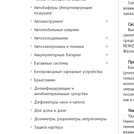
Силик
Автобаферы (Амортизирующие
влажн
подушки)
запах
Автоинструмент
Свой
Автомобильные коврики
Высок
синте
Автохолодильники
средс
REINZ
Автоэлектроника и техника
Жёстк
Аккумуляторные батареи
Пр
Багажные системы
Благо
Беспроводные зарядные устройства
(упло
гильз
Брызговики
испол
Дезинфицирующие и
смеще
антибактериальные средства
после
как и
Дефлекторы окон и капота
Для дома и дачи
Указ
Удали
Дозиметры, радиометры, нитратомеры
Нанес
темпе
Защита картера
влажн