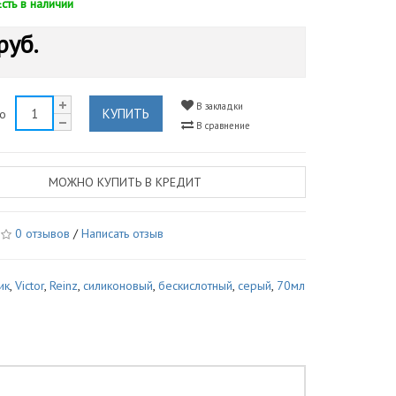
Есть в наличии
руб.
В закладки
КУПИТЬ
во
В сравнение
МОЖНО КУПИТЬ В КРЕДИТ
0 отзывов
/
Написать отзыв
ик
,
Victor
,
Reinz
,
силиконовый
,
бескислотный
,
серый
,
70мл