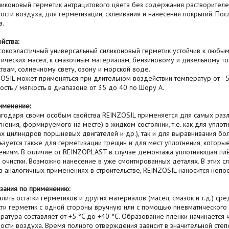
оновый герметик антрацитового цвета без содержания растворителей
ости воздуха, для герметизации, склеивания и нанесения покрытий. Пос
а.
ства:
оэластичный универсальный силиконовый герметик устойчив к любым
тических масел, к смазочным материалам, бензиновому и дизельному то
твам, солнечному свету, озону и морской воде.
OSIL может применяться при длительном воздействии температур от - 5
ость / мягкость в диапазоне от 35 до 40 по Шору A.
именение:
даря своим особым свойства REINZOSIL применяется для самых различ
тнения, формируемого на месте) в жидком состоянии, т.е. как для упло
ах цилиндров поршневых двигателей и др.), так и для выравнивания б
ьзуется также для герметизации трещин и для мест уплотнения, котор
ниям. В отличие от REINZOPLAST в случае демонтажа уплотняющая плё
 очистки. Возможно нанесение в уже смонтированных деталях. В этих сл
 в аналогичных применениях в строительстве, REINZOSIL наносится непо
ания по применению:
ть остатки герметиков и других материалов (масел, смазок и т.д.) ср
ти герметик с одной стороны вручную или с помощью пневматического у
ратура составляет от +5 °C до +40 °C. Образование плёнки начинается ч
ости воздуха. Время полного отверждения зависит в значительной степе