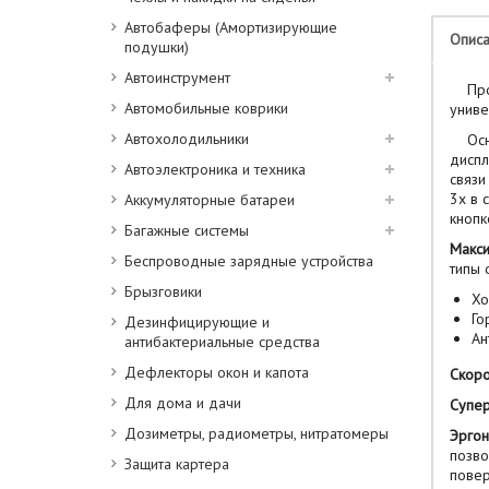
Автобаферы (Амортизирующие
Опис
подушки)
Автоинструмент
Проф
Автомобильные коврики
униве
Автохолодильники
Основ
диспл
Автоэлектроника и техника
связи
3х в 
Аккумуляторные батареи
кнопк
Багажные системы
Макси
Беспроводные зарядные устройства
типы 
Брызговики
Хо
Го
Дезинфицирующие и
Ан
антибактериальные средства
Дефлекторы окон и капота
Скоро
Для дома и дачи
Супер
Дозиметры, радиометры, нитратомеры
Эргон
позво
Защита картера
повер