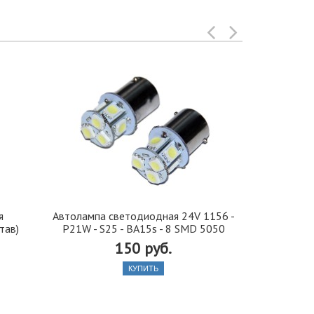
я
Автолампа cветодиодная 24V 1156 -
Иранская 
тав)
P21W - S25 - BA15s - 8 SMD 5050
стекло 42, 5
150 руб.
КУПИТЬ