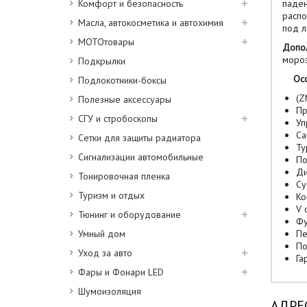
Комфорт и безопасность
паден
распо
Масла, автокосметика и автохимия
под л
МОТОтовары
Допо
мороз
Подкрылки
Ос
Подлокотники-боксы
(Z
Полезные аксессуары
Пр
СГУ и стробоскопы
Уп
Са
Сетки для защиты радиатора
Ту
Сигнализации автомобильные
По
Ди
Тонировочная пленка
Су
Туризм и отдых
Ко
V 
Тюнинг и оборудование
Фу
Умный дом
Пе
По
Уход за авто
Га
Фары и Фонари LED
Шумоизоляция
АДРЕ