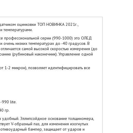
 датчиком оцинковки ТОП НОВИНКА 2021г.,
и температурами.
e профессиональной серии (990-1000) это ОЛЕД
и очень низких температурах до -40 градусов. В
с отличается самой высокой скоростью измерения (до
иранию (рубиновый наконечник). Управление одной
т 1-2 микрон), позволяет идентифицировать все
990 lite.
0 гр.
н удобный. Эллипсойдное основание толщиномера,
твует V-образный паз, для изменения изогнутых
ротивоударный бампер, защищает от ударов и