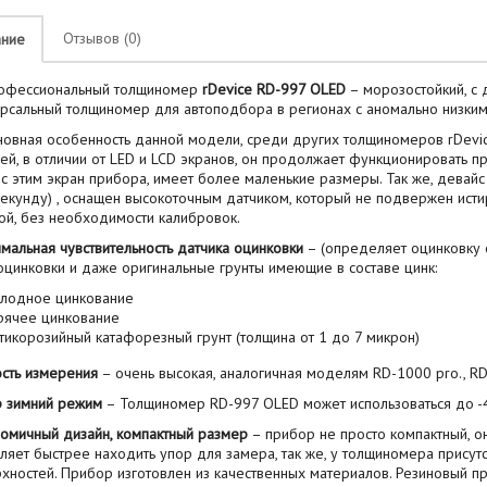
Отзывов (0)
ание
ессиональный толщиномер
rDevice RD-997 OLED
– морозостойкий, с
рсальный толщиномер для автоподбора в регионах с аномально низким
ная особенность данной модели, среди других толщиномеров rDevic
ей, в отличии от LED и LCD экранов, он продолжает функционировать пр
 с этим экран прибора, имеет более маленькие размеры. Так же, девай
секунду) , оснащен высокоточным датчиком, который не подвержен ист
ой, без необходимости калибровок.
мальная чувствительность датчика оцинковки
– (определяет оцинковку о
оцинковки и даже оригинальные грунты имеющие в составе цинк:
лодное цинкование
рячее цинкование
тикорозийный катафорезный грунт (толщина от 1 до 7 микрон)
сть измерения
– очень высокая, аналогичная моделям RD-1000 pro., RD-
 зимний режим
– Толщиномер RD-997 OLED может использоваться до -4
омичный дизайн, компактный размер
– прибор не просто компактный, о
ляет быстрее находить упор для замера, так же, у толщиномера присутс
хностей. Прибор изготовлен из качественных материалов. Резиновый п