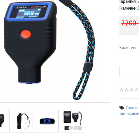
Гарантия:
2
Наличие:
7200 
Количест
Толщи
оцинковк