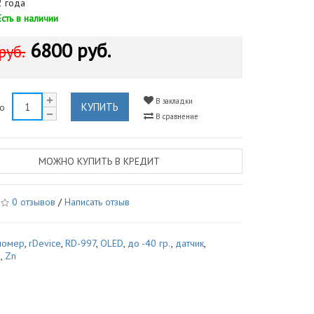
 года
Есть в наличии
6800 руб.
руб.
В закладки
КУПИТЬ
во
В сравнение
МОЖНО КУПИТЬ В КРЕДИТ
0 отзывов
/
Написать отзыв
номер
,
rDevice
,
RD-997
,
OLED
,
до -40 гр.
,
датчик
,
и
,
Zn