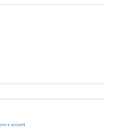
купи в кредит
)