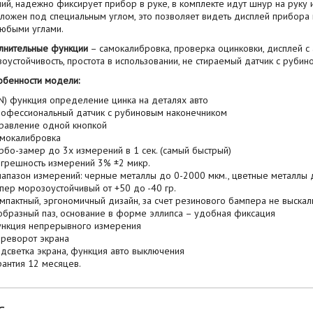
ий, надежно фиксирует прибор в руке, в комплекте идут шнур на руку 
ложен под специальным углом, это позволяет видеть дисплей прибор
юбыми углами.
лнительные функции
– самокалибровка, проверка оцинковки, дисплей с 
оустойчивость, простота в использовании, не стираемый датчик с руби
обенности модели:
N) функция определение цинка на деталях авто
офессиональный датчик с рубиновым наконечником
равление одной кнопкой
мокалибровка
рбо-замер до 3х измерений в 1 сек. (самый быстрый)
грешность измерений 3% ±2 микр.
апазон измерений: черные металлы до 0-2000 мкм., цветные металлы 
пер морозоустойчивый от +50 до -40 гр.
мпактный, эргономичный дизайн, за счет резинового бампера не выскал
образный паз, основание в форме эллипса – удобная фиксация
нкция непрерывного измерения
реворот экрана
дсветка экрана, функция авто выключения
рантия 12 месяцев.
С