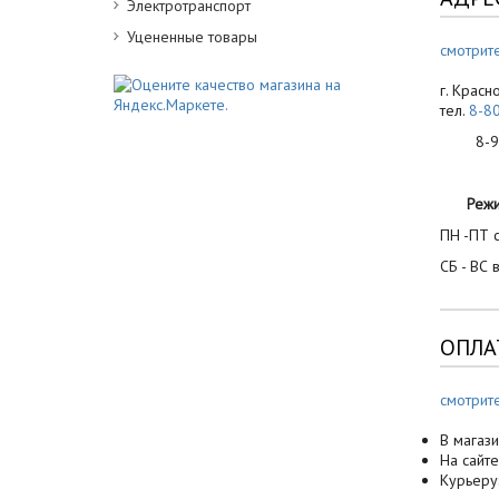
Электротранспорт
Уцененные товары
смотрите
г. Красн
тел.
8-8
8-900
Реж
ПН -ПТ с
СБ - ВС 
ОПЛА
смотрит
В магази
На сайте
Курьеру