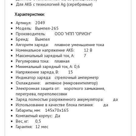
Для АКБ с технологией Ag (серебряные)
Характеристики:
Артикул:
2049
Модель:
Вымпел-265
Производитель:
ООО "НПП "ОРИОН"
Бренд:
Вымпел
Алгоритм заряда:
плавное уменьшение тока
Номинальное напряжение АКБ:
12 В
Максимальный зарядный ток, А:
7
Регулировка тока:
плавная
Минимальный зарядный ток, А:
0,6
Напряжение заряда, В:
15
Индикатор заряда:
стрелочный амперметр
Охлаждение:
активное (микровентилятор)
Электронная защита от:
короткого замыкания,
перегрева, переполюсовки
Заряд полностью разряженного аккумулятора:
да
Использование в качестве блока питания:
да
Габариты, мм:
145x70x165
Компактный корпус:
Да
Вес, кг:
0,5
Гарантия:
12 мес