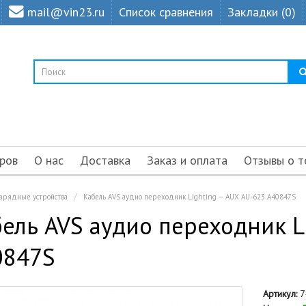
mail@vin23.ru
Список сравнения
Закладки (0)
ров
О нас
Доставка
Заказ и оплата
Отзывы о т
зарядные устройства
Кабель AVS аудио переходник Lighting — AUX AU-623 A40847S
ель AVS аудио переходник L
0847S
Артикул:
7