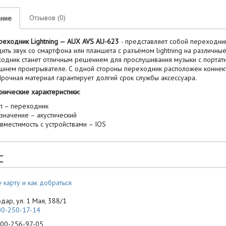
Отзывов (0)
ание
реходник Lightning — AUX AVS AU-623
- представляет собой переходник
ить звук со смартфона или планшета с разъёмом lightning на различны
одник станет отличным решением для прослушивания музыки с портати
нем проигрывателе. С одной стороны переходник расположен коннектор
 Прочная материал гарантирует долгий срок службы аксессуара.
ческие характеристики:
п – переходник
значение – акустический
вместимость с устройствами – IOS
С
 карту и как добраться
одар, ул. 1 Мая, 388/1
00-250-17-14
-256-97-05