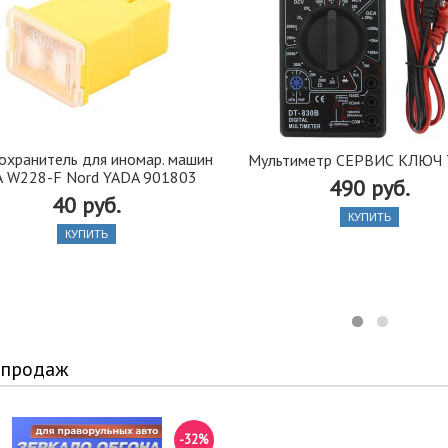
хранитель для иномар. машин
Мультиметр СЕРВИС КЛЮЧ 
А W228-F Nord YADA 901803
490 руб.
40 руб.
КУПИТЬ
КУПИТЬ
 продаж
-32%