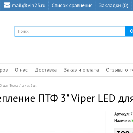
mail@vin23.ru
Список сравнения
Закладки (0)
ров
О нас
Доставка
Заказ и оплата
Отзывы о т
D для Toyota / Lexus 2шт.
пление ПТФ 3" Viper LED для 
Артикул:
7
Наличие: