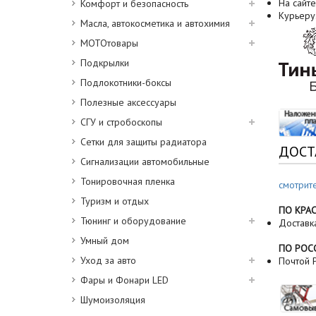
На сайте
Комфорт и безопасность
Курьеру
Масла, автокосметика и автохимия
МОТОтовары
Подкрылки
Подлокотники-боксы
Полезные аксессуары
СГУ и стробоскопы
Сетки для защиты радиатора
ДОСТ
Сигнализации автомобильные
Тонировочная пленка
смотрит
Туризм и отдых
ПО КРА
Тюнинг и оборудование
Доставк
Умный дом
ПО РОС
Уход за авто
Почтой Р
Фары и Фонари LED
Шумоизоляция