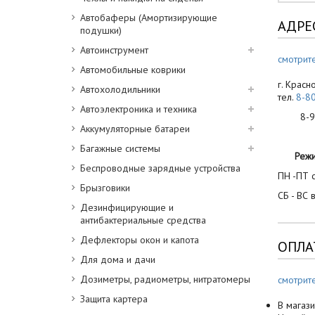
Автобаферы (Амортизирующие
АДРЕ
подушки)
Автоинструмент
смотрите
Автомобильные коврики
г. Красн
Автохолодильники
тел.
8-8
Автоэлектроника и техника
8-900
Аккумуляторные батареи
Багажные системы
Реж
Беспроводные зарядные устройства
ПН -ПТ с
Брызговики
СБ - ВС 
Дезинфицирующие и
антибактериальные средства
Дефлекторы окон и капота
ОПЛА
Для дома и дачи
Дозиметры, радиометры, нитратомеры
смотрит
Защита картера
В магази