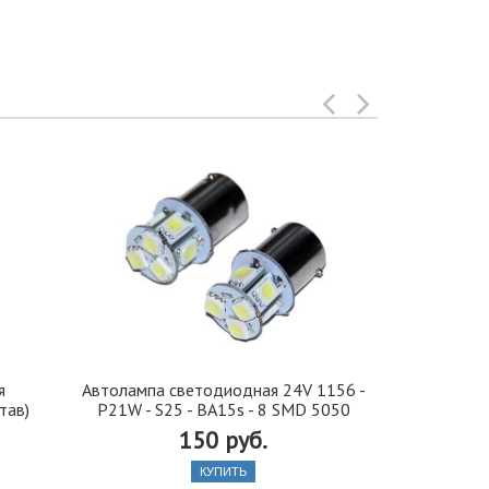
я
Автолампа cветодиодная 24V 1156 -
Иранская 
тав)
P21W - S25 - BA15s - 8 SMD 5050
стекло 42, 5
150 руб.
КУПИТЬ