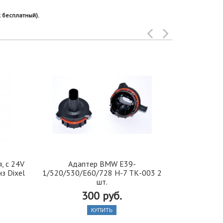
 бесплатный).
, с 24V
Адаптер BMW E39-
Модуль 03
з Dixel
1/520/530/E60/728 H-7 ТК-003 2
шт.
300 руб.
КУПИТЬ