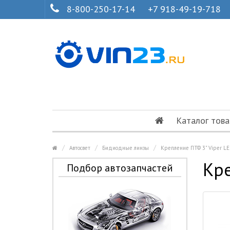
8-800-250-17-14
+7 918-49-19-718
Каталог това
Автосвет
Бидиодные линзы
Крепление ПТФ 3" Viper LE
Кре
Подбор автозапчастей