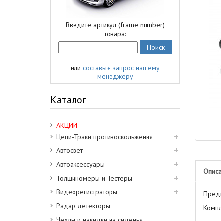
Введите артикул (frame number)
товара:
или
составьте запрос нашему
менеджеру
Каталог
АКЦИИ
Цепи-Траки противоскольжения
Автосвет
Автоаксессуары
Опис
Толщиномеры и Тестеры
Видеорегистраторы
Предн
Радар детекторы
Компл
Чехлы и накидки на сиденья