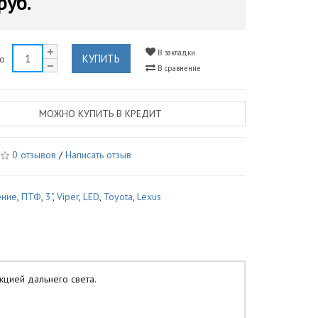
руб.
В закладки
КУПИТЬ
во
В сравнение
МОЖНО КУПИТЬ В КРЕДИТ
0 отзывов
/
Написать отзыв
ение
,
ПТФ
,
3"
,
Viper
,
LED
,
Toyota
,
Lexus
цией дальнего света.