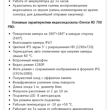
Работа от аккумулятора до 3х часов.
Аудиозапись во время съемки, воспроизведение
видеозаписи со звуком (запись комментариев во время
осмотра, для дальнейшей отправки заказчику).
Основные характеристики видеоэндоскопа rDevice RD 700
PRO:
Поворотная камера на 180°+180° в каждую сторону
(360°).
Влагозащита камеры IP67.
Цветной IPS экран 5” с разрешением HD (1280х720).
Термодатчик, авто отключение при нагреве камеры
свыше 80 °С.
Встроенный микрофон.
Видео режим 1280P.
Фото режим с сохранением изображения в формате JPG
(1920x1080).
Полужесткий зонд с эффектом памяти.
Вольфрамовое усиление зоны поворота.
Длина зонда 1 м., диаметр 8мм.
Фокусное расстояние от 2 до 10 см.
Подсветка LED 8 светодиодов.
Три режима яркости подсветки.
Рабочая температура от -10 до +50 °С.
Работает до 3х часов от собственного аккумулятора