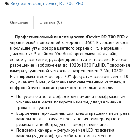
Видеоэндоскоп
,
rDevice
,
RD-700
,
PRO
Отзывов (0)
Описание
Профессиональный видеоэндоскоп rDevice RD-700 PRO
с
управляемой, поворотной камерой на 360°. Высокая четкость
и большие углы обзора цветного экрана с IPS матрицей и
диагональю 5 дюймов. Удобный эргономичный дизайн,
легкое управление, русифицированный интерфейс. Высокое
разрешение изображения до 1920x1080 FullHD. Поворотная
камера улучшенной четкости, с разрешением 2 Мп, 1080P
HD, широким углом обзора 70°, фокусным расстоянием 2-10
см., диаметр 8 мм., обеспечивают качественную картинку, а
цифровой зум помогает рассмотреть мелкие детали.
Полужесткий зонд с эффектом памяти и вольфрамовым
усилением в месте поворота камеры, для увеличения
срока эксплуатации.
Встроенный термодатчик для предотвращения перегрева
камеры зонда, в случае превышения температурного
режима выше 80 градусов, прибор отключится.
Подсветка камеры – регулируемая LED подсветка
камеры (8 диодов), для работы в темных местах.