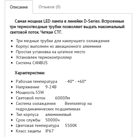
Отзывов (0)
Описание
Самая мощная LED лампа в линейки D-Series. Встроенные
три термоотводные трубки позволяют выдать максимальный
световой поток. Четкая СТГ.
Три медные трубки для наилучшего охлаждения
Корпус выполнен из авиационного алюминия
Простая установка на штатное место
Установлен термоконтроллер
Система CANBUS
Характеристики:
Рабочая температура
- 40° - +60°
Напряжение
9-24B
Мощность
55W
Световой поток
6000Лм
Система охлаждения
Вентилятор на
гидродинамических подшипниках
Тип корпуса
алюминиевый
Срок службы
50000ч
Цветовая температура
5500K
Класс защиты
IP67