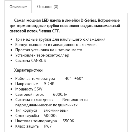
Отзывов (0)
Описание
Самая мощная LED лампа в линейки D-Series. Встроенные
три термоотводные трубки позволяют выдать максимальный
световой поток. Четкая СТГ.
Три медные трубки для наилучшего охлаждения
Корпус выполнен из авиационного алюминия
Простая установка на штатное место
Установлен термоконтроллер
Система CANBUS
Характеристики:
Рабочая температура
- 40° - +60°
Напряжение
9-24B
Мощность
55W
Световой поток
6000Лм
Система охлаждения
Вентилятор на
гидродинамических подшипниках
Тип корпуса
алюминиевый
Срок службы
50000ч
Цветовая температура
5500K
Класс защиты
IP67