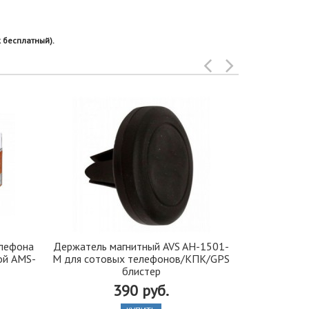
 бесплатный).
елефона
Держатель магнитный AVS AH-1501-
Ковры полим
ой AMS-
M для сотовых телефонов/КПК/GPS
вставкам
блистер
универс
390 руб.