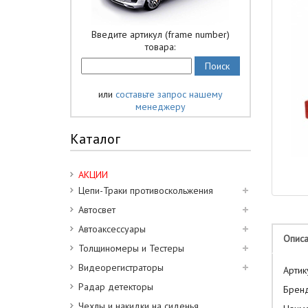
Введите артикул (frame number)
товара:
или
составьте запрос нашему
менеджеру
Каталог
АКЦИИ
Цепи-Траки противоскольжения
Автосвет
Автоаксессуары
Опис
Толщиномеры и Тестеры
Видеорегистраторы
Ар
Радар детекторы
Бр
Чехлы и накидки на сиденья