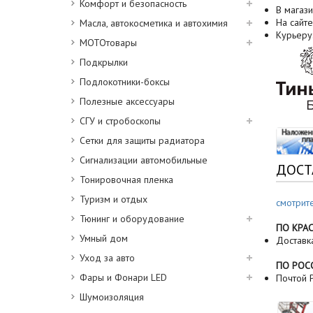
Комфорт и безопасность
В магази
На сайте
Масла, автокосметика и автохимия
Курьеру
МОТОтовары
Подкрылки
Подлокотники-боксы
Полезные аксессуары
СГУ и стробоскопы
Сетки для защиты радиатора
Сигнализации автомобильные
ДОСТ
Тонировочная пленка
Туризм и отдых
смотрит
Тюнинг и оборудование
ПО КРА
Умный дом
Доставк
Уход за авто
ПО РОС
Фары и Фонари LED
Почтой Р
Шумоизоляция