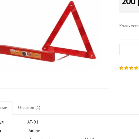
200 
Количест
Отзывов (1)
ание
тикул AT-01
енд Airline