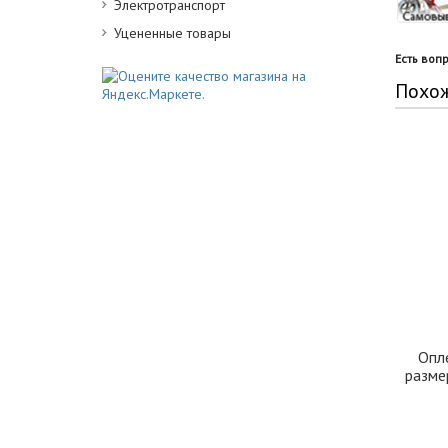
Электротранспорт
Уцененные товары
Есть воп
Похо
Опл
разме