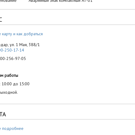
енование Аварийный знак компактный AT-01
С
 карту и как добраться
одар, ул. 1 Мая, 388/1
00-250-17-14
-256-97-05
им работы
 10:00 до 15:00
выходной.
ТА
е подробнее