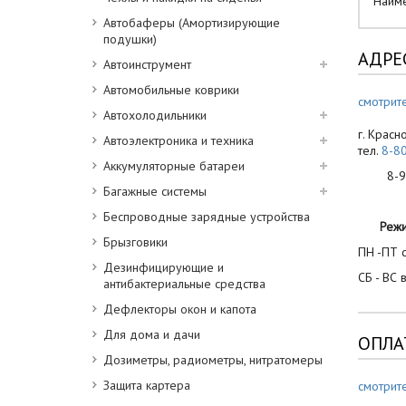
Наим
Автобаферы (Амортизирующие
подушки)
АДРЕ
Автоинструмент
Автомобильные коврики
смотрите
Автохолодильники
г. Красн
Автоэлектроника и техника
тел.
8-8
Аккумуляторные батареи
8-900
Багажные системы
Беспроводные зарядные устройства
Реж
Брызговики
ПН -ПТ с
Дезинфицирующие и
СБ - ВС 
антибактериальные средства
Дефлекторы окон и капота
Для дома и дачи
ОПЛА
Дозиметры, радиометры, нитратомеры
Защита картера
смотрит