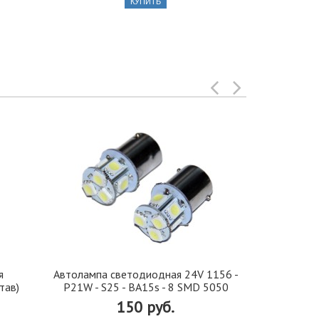
КУПИТЬ
я
Автолампа cветодиодная 24V 1156 -
Иранская 
тав)
P21W - S25 - BA15s - 8 SMD 5050
стекло 42, 5
150 руб.