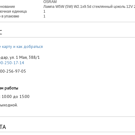
OSRAM
нование
Лампа W5W (5W) W2.1x9.5d стеклянный цоколь 12V
вочная единица
1
 в упаковке
1
С
 карту и как добраться
одар, ул. 1 Мая, 388/1
00-250-17-14
-256-97-05
им работы
 10:00 до 15:00
выходной.
ТА