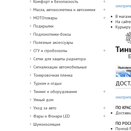
Комфорт и безопасность
смотрит
Масла, автокосметика и автохимия
В магази
МОТОтовары
На сайте
Подкрылки
Курьеру
Подлокотники-боксы
Полезные аксессуары
СГУ и стробоскопы
Сетки для защиты радиатора
Сигнализации автомобильные
Тонировочная пленка
ДОСТ
Туризм и отдых
Тюнинг и оборудование
смотрит
Умный дом
ПО КРА
Уход за авто
Доставк
Фары и Фонари LED
ПО РОС
Шумоизоляция
Почтой Р