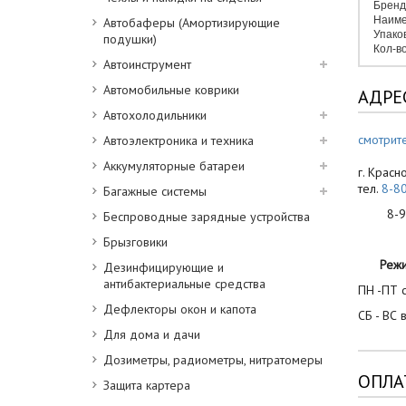
Бренд
Наиме
Автобаферы (Амортизирующие
Упако
подушки)
Кол-во
Автоинструмент
Автомобильные коврики
АДРЕ
Автохолодильники
смотрите
Автоэлектроника и техника
Аккумуляторные батареи
г. Красн
тел.
8-8
Багажные системы
8-900
Беспроводные зарядные устройства
Брызговики
Реж
Дезинфицирующие и
антибактериальные средства
ПН -ПТ с
Дефлекторы окон и капота
СБ - ВС 
Для дома и дачи
Дозиметры, радиометры, нитратомеры
ОПЛА
Защита картера