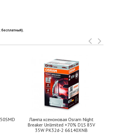
 бесплатный).
7-50SMD
Лампа ксеноновая Osram Night
Лампа ST
Breaker Unlimited +70% D1S 85V
35W PK32d-2 66140XNB