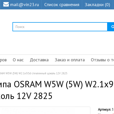
mail@vin23.ru
Список сравнения
Закладки (0)
ров
О нас
Доставка
Заказ и оплата
Отзывы о т
AM W5W (5W) W2.1x9.5d стеклянный цоколь 12V 2825
мпа OSRAM W5W (5W) W2.1x9
оль 12V 2825
Артикул:
3