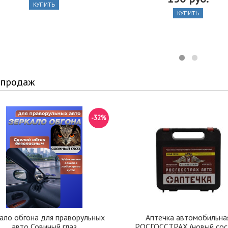
КУПИТЬ
КУПИТЬ
 продаж
-32%
ало обгона для праворульных
Аптечка автомобильна
авто Совиный глаз
РОСГОССТРАХ (новый сос