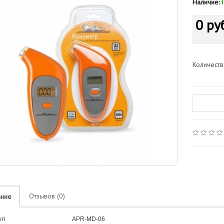
Наличие:
0 ру
Количест
Отзывов (0)
ание
ул
APR-MD-06