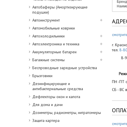
Бренд
Наиме
Автобаферы (Амортизирующие
подушки)
Автоинструмент
АДРЕ
Автомобильные коврики
смотрите
Автохолодильники
Автоэлектроника и техника
г. Красн
тел.
8-8
Аккумуляторные батареи
8-900
Багажные системы
Беспроводные зарядные устройства
Реж
Брызговики
ПН -ПТ с
Дезинфицирующие и
антибактериальные средства
СБ - ВС 
Дефлекторы окон и капота
Для дома и дачи
ОПЛА
Дозиметры, радиометры, нитратомеры
Защита картера
смотрит