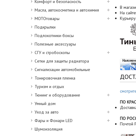
Комфорт и безопасность
В магази
Масла, автокосметика и автохимия
На сайте
Курьеру
МОТОтовары
Подкрылки
Подлокотники-боксы
Полезные аксессуары
СГУ и стробоскопы
Сетки для защиты радиатора
Сигнализации автомобильные
ДОСТ
Тонировочная пленка
Туризм и отдых
смотрит
Тюнинг и оборудование
ПО КРА
Умный дом
Доставк
Уход за авто
ПО РОС
Фары и Фонари LED
Почтой Р
Шумоизоляция