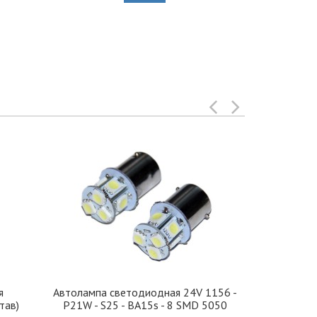
я
Автолампа cветодиодная 24V 1156 -
Иранская 
тав)
P21W - S25 - BA15s - 8 SMD 5050
стекло 42, 5