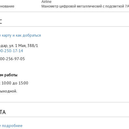
Airline
нование
Манометр цифровой металлический с подсветкой 7
С
 карту и как добраться
одар, ул. 1 Мая, 388/1
00-250-17-14
-256-97-05
им работы
 10:00 до 15:00
выходной.
ТА
е подробнее