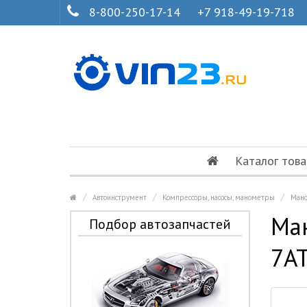
8-800-250-17-14
+7 918-49-19-718
Каталог това
Автоинструмент
Компрессоры, насосы, манометры
Мано
Ма
Подбор автозапчастей
7А