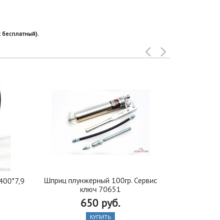
 бесплатный).
Шприц плунжерный 100гр. Сервис
Набор 
400*7,9
ключ 70651
универса
головками 
650 руб.
1/2"DR, 8
КУПИТЬ