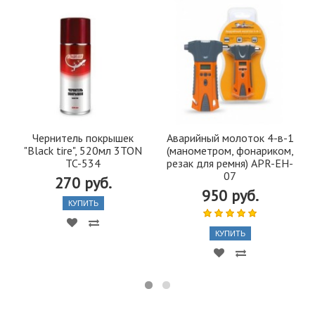
Чернитель покрышек
Аварийный молоток 4-в-1
"Black tire", 520мл 3TON
(манометром, фонариком,
TC-534
резак для ремня) APR-EH-
07
270 руб.
950 руб.
КУПИТЬ
КУПИТЬ