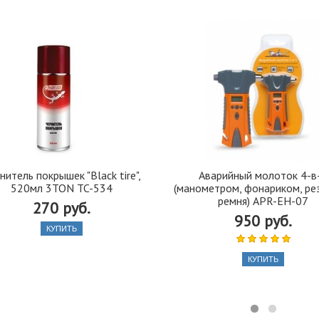
нитель покрышек "Black tire",
Аварийный молоток 4-в
520мл 3TON TC-534
(манометром, фонариком, ре
ремня) APR-EH-07
270 руб.
950 руб.
КУПИТЬ
КУПИТЬ