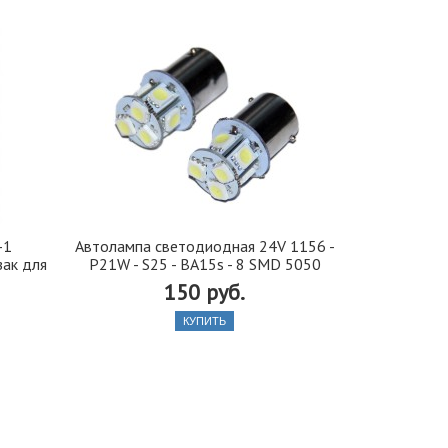
-1
Автолампа cветодиодная 24V 1156 -
Автобафе
зак для
P21W - S25 - BA15s - 8 SMD 5050
подушки) 
150 руб.
550
КУПИТЬ