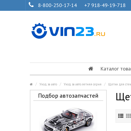
8-800-250-17-14
+7 918-49-19-718
Каталог това
Уход за авто
Уход за авто летняя серия
Щетки для стек
Щет
Подбор автозапчастей