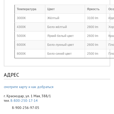
Температура
Цвет
Яркость
Осо
3000К
Жёлтый
3100 lm
Иде
4300К
Бело-жёлтый
2800 lm
Хор
5000К
Яркий белый цвет
2600 lm
Кра
6000К
Бело-лунный цвет
2600 lm
Пло
8000К
Бело-синий цвет
2500 lm
Пло
АДРЕС
смотрите карту и как добраться
г. Краснодар, ул. 1 Мая, 388/1
тел.
8-800-250-17-14
8-900-256-97-05